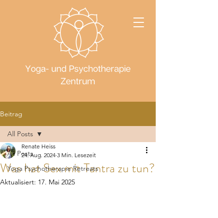
Beitrag
All Posts
Renate Heiss
All Posts
24. Aug. 2024
3 Min. Lesezeit
Was hat Sex mit Tantra zu tun?
Yoga Psychotherapie Retreats
Aktualisiert:
17. Mai 2025