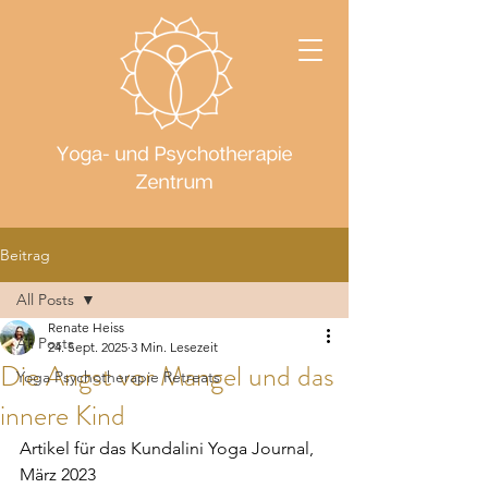
Beitrag
All Posts
Renate Heiss
All Posts
24. Sept. 2025
3 Min. Lesezeit
Die Angst vor Mangel und das
Yoga Psychotherapie Retreats
innere Kind
Artikel für das Kundalini Yoga Journal, 
März 2023