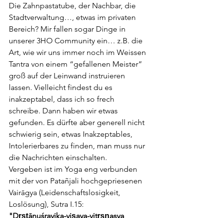
Die
Zahnpastatube, der Nachbar, die 
Stadtverwaltung…, etwas im privaten 
Bereich?
Mir fallen sogar Dinge in 
unserer 3HO Community ein… z.B. die 
Art, wie wir uns immer
noch im Weissen
Tantra von einem “gefallenen Meister” 
groß auf der Leinwand
instruieren 
lassen. Vielleicht findest du es 
inakzeptabel, dass ich so frech 
schreibe.
Dann haben wir etwas 
gefunden. Es dürfte aber generell nicht 
schwierig sein, etwas
Inakzeptables, 
Intolerierbares zu finden, man muss nur 
die Nachrichten einschalten.
Vergeben ist im Yoga eng verbunden 
mit der von Patañjali hochgepriesenen 
Vairāgya
(Leidenschaftslosigkeit, 
Loslösung), Sutra I.15:
"Dr̥ṣṭānuśravika-viṣaya-vitṛṣṇasya 