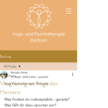
Beitrag
All Posts
Renate Heiss
All Posts
11. Sept. 2025
6 Min. Lesezeit
Vergebung ist Yoga des
Yoga Psychotherapie Retreats
Herzens
Was findest du inakzeptable - gerade? 
Was fällt dir dazu spontan ein? 