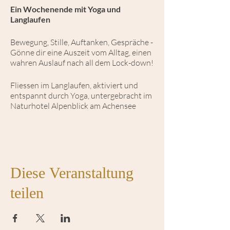
Ein Wochenende mit Yoga und
Langlaufen
Bewegung, Stille, Auftanken, Gespräche -
Gönne dir eine Auszeit vom Alltag, einen
wahren Auslauf nach all dem Lock-down!
Fliessen im Langlaufen, aktiviert und
entspannt durch Yoga, untergebracht im
Naturhotel Alpenblick am Achensee
Kosten: ab 278
€ pro Person im DZ |
295
Euro pro Person im EZ:
Die Unterkunft - Naturhotel Alpenblick
Diese Veranstaltung
-
2 Übernachtungen mit Halbpension
teilen
- Panorama Hallenbad und Almkräuter
Sauna laden zum Entspannen und
Relaxen ein.
- Frühstücksbuffet mit zahlreichen
Köstlichkeiten für einen perfekten Start