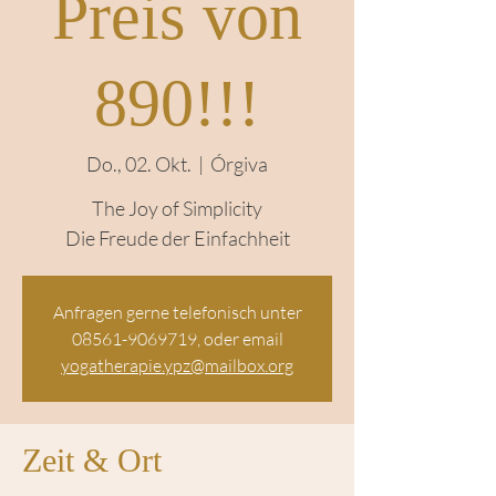
Preis von
890!!!
Do., 02. Okt.
  |  
Órgiva
The Joy of Simplicity
Anfragen gerne telefonisch unter
08561-9069719, oder email
yogatherapie.ypz@mailbox.org
Zeit & Ort