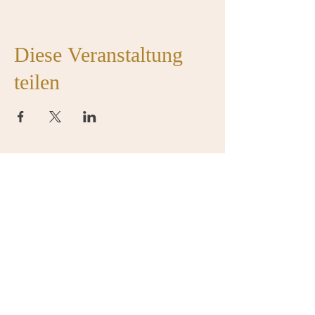
Diese Veranstaltung
teilen
Sprechstunde
Telefon-Sprechstunde:
Mittwoch von 17:00-18:00
Sprechzeiten:
nach Vereinbarung
Donnerstags